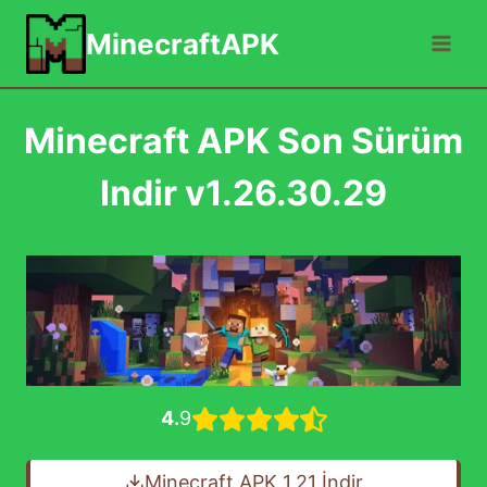
Skip
MinecraftAPK
to
content
Minecraft APK Son Sürüm
Indir v1.26.30.29
4.
9
Minecraft APK 1.21 İndir