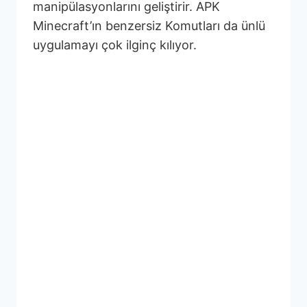
manipülasyonlarını geliştirir. APK
Minecraft’ın benzersiz Komutları da ünlü
uygulamayı çok ilginç kılıyor.
Minecraft’ta Benzersiz
Yaratıcı Dünyalar Nasıl
İnşa Edilir?